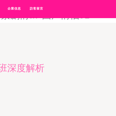
社区91-国产青青91-国产
企業信息
訪客留言
剧情av-国产情侣91
班深度解析