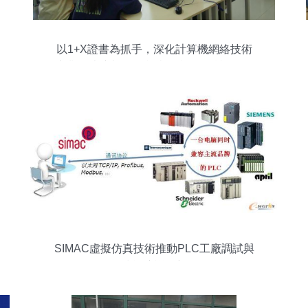
以1+X證書為抓手，深化計算機網絡技術
專業人才培養——我院順利開展騰訊云服
務操作管理（中級）培訓
SIMAC虛擬仿真技術推動PLC工廠調試與
技能培訓創新