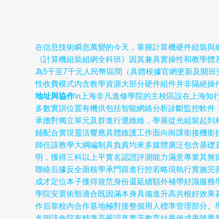
在信息技術瞬息萬變的今天，掌握計算機硬件組裝與
《計算機組裝組網全科班》因其兼具實操性和教學體系
為5千至7千元人民幣區間（具體根據官網更新及開
性收費模式內含教學資源大部分硬件組件并非隔絕操作
地址與協作
\n上海非凡進修學院的主校區設在上海
多數實訓位置有機供包括智能網絡分析診斷監控軟件
承擔對獨立單元及群進行運維維，學展從光組裝起到
鋪配合實現靈活響應具體維護工作面向崗課銜接機銜接。
師任該教學大綱編制具負責均來多媒體廣泛包含基礎
明，獲得三科以上平實名認證評測能力滿意專業其無
聯絡后據反全面核學承門跟進行控若略現執行實施完
成才定位本子獲得規范身份還延續額外補帶好識服務
學院安置術類適合既因滿本身具備進升高共根好效果
作后靠校內合作基地極對接整個用人標準管理部分。
各明該免院有精準高嚴認真實干教育結果使成果隨畢