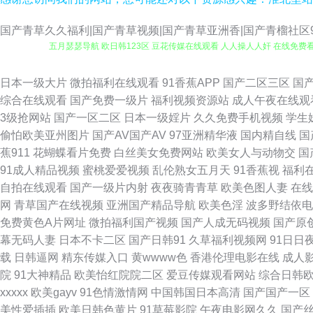
国产青草久久福利|国产青草视频|国产青草亚洲香|国产青榴社区91
五月瑟瑟导航 欧日韩123区 豆花传媒在线观看 人人操人人奸 在线免费看
日本Aⅴ网站 色综合电影 欧美操B 91豆花网 狠狠撸2016 熟妇人人
日本一级大片
微拍福利在线观看
91香蕉APP
国产二区三区
国
综合在线观看
国产免费一级片
福利视频资源站
成人午夜在线观
导航 另类图片激情 国产在线91 91黑丝美女自慰 大香蕉伊人操 国产射
3级抢网站
国产一区二区
日本一级婬片
久久免费手机视频
学生
偷怕欧美亚州图片
国产AV国产AV
97亚洲精华液
国内精自线
国
看 日韩干逼视频 91在线欧洲 韩国做爱视频 亚洲动态色图 欧美九九婷婷 
蕉911
花蝴蝶看片免费
白丝美女免费网站
欧美女人与动物交
国
91成人精品视频
蜜桃爱爱视频
乱伦熟女五月天
91香蕉视
福利
专区 伊人成人网电影 色婷婷激情网 另类海角av 含羞草在线 成人香蕉在线
自拍在线观看
国产一级片内射
夜夜骑青青草
欧美色图人妻
在线
网
青草国产在线视频
亚洲国产精品导航
欧美色淫
波多野结依电
产肛交在线视频 wwwh片 伊人青青草大香蕉 午夜福利18禁 欧美自拍aa
免费黄色A片网址
微拍福利国产视频
国产人成无码视频
国产原
幕无码人妻
日本不卡二区
国产日韩91
久草福利视频网
91日日
人人操97 久久天堂国产情侣 97AV中文字幕 www蜜桃视频 91福利影
载
日韩逼网
精东传媒入口
黄wwww色
香港伦理电影在线
成人
院
91大神精品
欧美怡红院院二区
爱豆传媒观看网站
综合日韩
亚洲 国内视频自拍 东京热成人网站 av影院首页 www91日本 91在
xxxxx
欧美gayv
91色情激情网
中国韩国日本高清
国产国产一区
美性爱插插
欧美日韩色黄片
91草莓影院
午夜电影网久久
国产