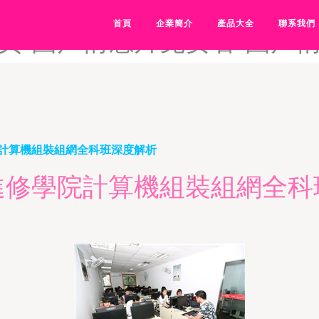
频-国产青草亚洲香-国产青榴
首頁
企業簡介
產品大全
聯系我們
-国产情感片免费看-国产情景
計算機組裝組網全科班深度解析
進修學院計算機組裝組網全科