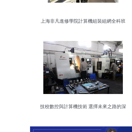
上海非凡進修學院計算機組裝組網全科班
深度解析
技校數控與計算機技術 選擇未來之路的深
思