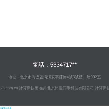
電話：5334717**
地址：北京市海淀區清河安寧莊路4號3號樓二層002室
xp.com.cn
計算機技術培訓
北京尚世同禾科技有限公司
計算機
旅行社