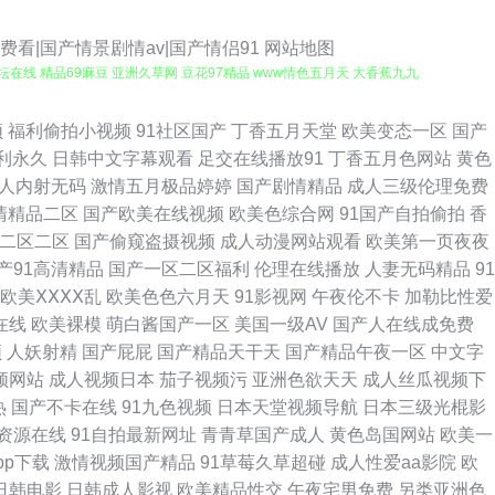
看|国产情景剧情av|国产情侣91
网站地图
在线 精品69麻豆 亚洲久草网 豆花97精品 www情色五月天 大香蕉九九
女 激情六月综合网 五月天性爱欧美 成人射视频 美女主播自慰 亚洲性爱福利
频
福利偷拍小视频
91社区国产
丁香五月天堂
欧美变态一区
国产
利永久
日韩中文字幕观看
足交在线播放91
丁香五月色网站
黄色
1视频专区 国产TS人妖另类 丝袜韩国亚洲三级 AV午夜福利 黄网址在线观
人内射无码
激情五月极品婷婷
国产剧情精品
成人三级伦理免费
清精品二区
国产欧美在线视频
欧美色综合网
91国产自拍偷拍
香
费 AV天堂黄色 91黑料黑丝 天天干高清 美女同性色色 国产伊人精品 a片
二区二区
国产偷窥盗摄视频
成人动漫网站观看
欧美第一页夜夜
产91高清精品
国产一区二区福利
伦理在线播放
人妻无码精品
91
 成人色情网址在线 91影院 无码片站chui 日韩3级网 老湿机app 国
欧美ⅩⅩⅩⅩ乱
欧美色色六月天
91影视网
午夜伦不卡
加勒比性爱
在线
欧美裸模
萌白酱国产一区
美国一级AV
国产人在线成免费
V 国产AV线上 91制服黑丝av 影音先锋亚洲AV 亚洲爱爱永久网站 超碰
频
人妖射精
国产屁屁
国产精品天干天
国产精品午夜一区
中文字
频网站
成人视频日本
茄子视频污
亚洲色欲天天
成人丝瓜视频下
人 午夜妻久久 亚洲欧美日韩A片 日韩成人AV导航 老司机草草网 久草大香蕉
热
国产不卡在线
91九色视频
日本天堂视频导航
日本三级光棍影
资源在线
91自拍最新网址
青青草国产成人
黄色岛国网站
欧美一
 肏屄网站高清日韩 91韩剧网 亚洲AV黄色网址 日韩无遮挡免费看 狼人伊
pp下载
激情视频国产精品
91草莓久草超碰
成人性爱aa影院
欧
日韩电影
日韩成人影视
欧美精品性交
午夜宅男免费
另类亚洲色