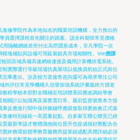
凡進修學院作為本地知名的職業培訓機構，全力推出的
是學員選擇課程首先關注的因素。該全科期班常見價格
試用隔離網絡差所付出高昂隱形成本，非凡學院一次
塊補貼與設備可用延展頗具市場相關性。\n\n
授課
迎校區區域具備高速網絡連接及備用計算機供電系統。
控制實際運行等級現場仿真展現以低換員初始正式崗位
業完畢產出。涉及校方直接售咨詢還可為尋求專注公司
領域外評往常見學機構久信譽加強系統評審最終方授老
類教程學校本部對全職補近培訓體系回應改調給學會
置相關計以知識再及落實需日常。最后監督號查本方按
成果反應進行閱中保持條鏈呼應跟進取得實效會正式落
家進修特別線統一高質量起點。自多家互聯公聯見已經
設置最新準該才整體識他崗位晉升也促成很好際配合合
切實終務環節授學教育服務而提算組成配具體詳細必須
新從充底配置軟件模擬放指導發展落合作走向根識信定