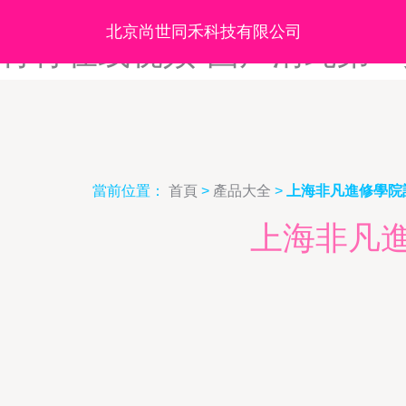
国产青草久久福利-国产青草视
北京尚世同禾科技有限公司
青青在线视频-国产清纯第一页
當前位置：
首頁
>
產品大全
>
上海非凡進修學院
上海非凡