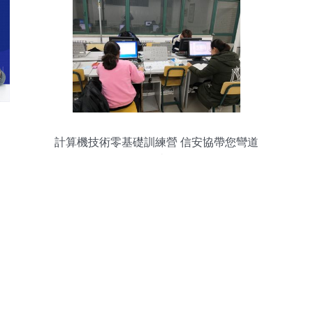
計算機技術零基礎訓練營 信安協帶您彎道
超車