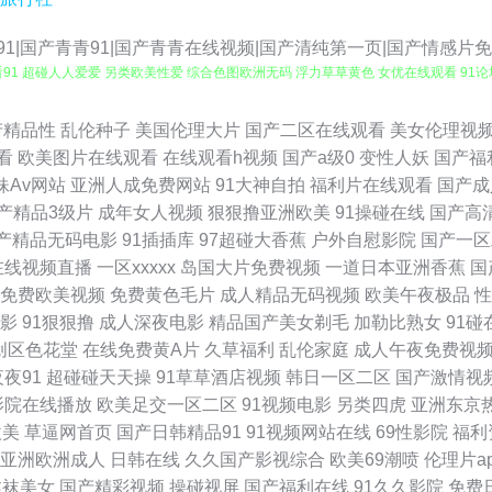
|国产青青91|国产青青在线视频|国产清纯第一页|国产情感片免费
91 超碰人人爱爱 另类欧美性爱 综合色图欧洲无码 浮力草草黄色 女优在线观看 91论坛
草 变态另类电影av 免费操少妇 五月天色婷姐 成人韩国在线看A 日韩另类a片 91网站美
产精品性
乱伦种子
美国伦理大片
国产二区在线观看
美女伦理视
看
欧美图片在线观看
在线观看h视频
国产a级0
变性人妖
国产福
精视频 国产w色麻豆 日本成人导航 97超碰福利在线 狠狠操成人在线 日韩综合色中色 9
妹Av网站
亚洲人成免费网站
91大神自拍
福利片在线观看
国产成
产精品3级片
成年女人视频
狠狠撸亚洲欧美
91操碰在线
国产高
99热大 wwwAV网站 综合大香蕉伊人 婷婷色图 欧亚美日一区 极品尤物视频 韩黄AA免
产精品无码电影
91插插库
97超碰大香蕉
户外自慰影院
国产一区
在线视频直播
一区xxxxx
岛国大片免费视频
一道日本亚洲香蕉
国
播放 97视频国产 在线国产性免费 亚州色图另类 日韩偷拍第一页 欧美性交天天操 黑丝91
免费欧美视频
免费黄色毛片
成人精品无码视频
欧美午夜极品
性
影
91狠狠撸
成人深夜电影
精品国产美女剃毛
加勒比熟女
91碰
 极品人人 成人无码影视 91黑丝美女自慰 亚洲天堂狼人 日韩AV主播福利 久久大香一本A
创区色花堂
在线免费黄A片
久草福利
乱伦家庭
成人午夜免费视
夜夜91
超碰碰天天操
91草草酒店视频
韩日一区二区
国产激情视
院 五月丁香成人网站 日韩无码三级 欧美毛片A级 精品国产九九九 超碰大神 91超碰成
影院在线播放
欧美足交一区二区
91视频电影
另类四虎
亚洲东京
欧美
草逼网首页
国产日韩精品91
91视频网站在线
69性影院
福利
线免费 亚洲欧美天堂在线 日韩久伊人网 免费观看黄色网址 蜜桃福利导航 国产在线小电影
亚洲欧洲成人
日韩在线
久久国产影视综合
欧美69潮喷
伦理片a
丝袜美女
国产精彩视频
操碰视屏
国产福利在线
91久久影院
免费